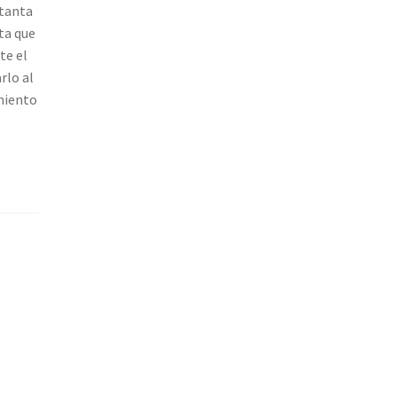
 tanta
ta que
te el
rlo al
miento