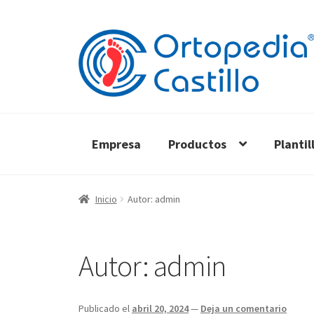
Ir
Ir
a
al
la
contenido
navegación
Empresa
Productos
Plantil
Inicio
Autor: admin
Autor:
admin
Publicado el
abril 20, 2024
—
Deja un comentario