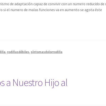
anismo de adaptación capaz de convivir con un numero reducido de
ro si el numero de malas funciones va en aumento se agota éste
illa
,
rodillasdébiles
,
síntomasdolorrodilla
 a Nuestro Hijo al