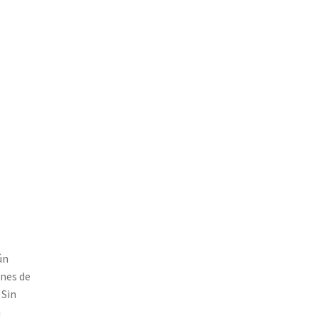
ún
ones de
 Sin
a