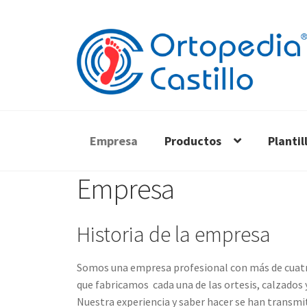
Ir
Ir
a
al
la
contenido
navegación
Empresa
Productos
Plantil
Empresa
Historia de la empresa
Somos una empresa profesional con más de cuatro 
que fabricamos cada una de las ortesis, calzados 
Nuestra experiencia y saber hacer se han transmit