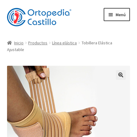
Ir
Ir
Menú
a
al
la
contenido
navegación
Empresa
Inicio
Productos
Línea elástica
Tobillera Elástica
Expandi
Ajustable
Productos
el
menú
Plantillas
hijo
Expandi
Movilidad
el
menú
Ortopedia Castillo
hijo
Plantillas Ortopédicas
Contacto