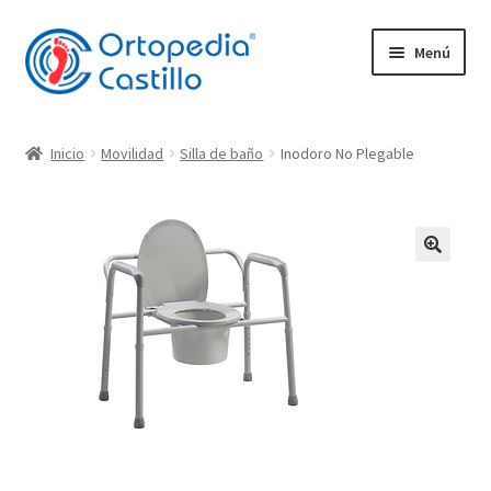
Ir
Ir
Menú
a
al
la
contenido
navegación
Empresa
Inicio
Movilidad
Silla de baño
Inodoro No Plegable
Expandi
Productos
el
menú
Plantillas
hijo
Expandi
Movilidad
el
menú
Ortopedia Castillo
hijo
Plantillas Ortopédicas
Contacto