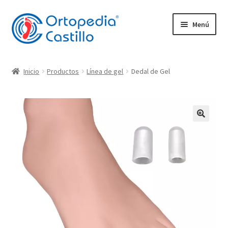
Ir
Ir
Menú
a
al
la
contenido
navegación
Empresa
Inicio
Productos
Línea de gel
Dedal de Gel
Expandi
Productos
el
menú
Plantillas
hijo
Expandi
Movilidad
el
menú
Ortopedia Castillo
hijo
Plantillas Ortopédicas
Contacto