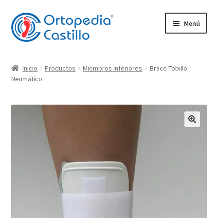
Ir
Ir
Menú
a
al
la
contenido
navegación
Empresa
Inicio
Productos
Miembros Inferiores
Brace Tobillo
Expandi
Neumático
Productos
el
menú
Plantillas
hijo
Expandi
Movilidad
el
menú
Ortopedia Castillo
hijo
Plantillas Ortopédicas
Contacto